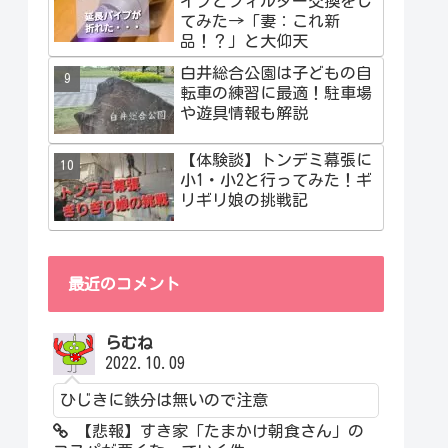
イプとフィルター交換をし
てみた→「妻：これ新
品！？」と大仰天
白井総合公園は子どもの自
転車の練習に最適！駐車場
や遊具情報も解説
【体験談】トンデミ幕張に
小1・小2と行ってみた！ギ
リギリ娘の挑戦記
最近のコメント
らむね
2022.10.09
ひじきに鉄分は無いので注意
【悲報】すき家「たまかけ朝食さん」の