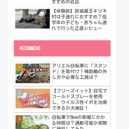
すすめの名店
【体験談】宮城蔵王キツネ
村は子連れにおすすめ？低
学年の子ども・赤ちゃん連
れで行った正直レビュー
RECOMMEND
アリエル自転車に「スタン
ド」を取付け！補助輪の外
し方や必要な工具は？
【フリーズイット】自宅で
コールドスプレーを使用
し、ウイルス性イボを治療
できるか大検証！
自転車で8kmの距離にかか
る時間は？通勤可能か実際
に検証してみた