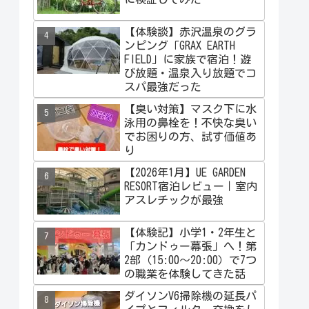
【体験談】赤沢温泉のグラ
ンピング「GRAX EARTH
FIELD」に家族で宿泊！遊
び放題・温泉入り放題でコ
スパ最強だった
【臭い対策】マスク下に水
泳用の鼻栓を！不快な臭い
でお困りの方、試す価値あ
り
【2026年1月】UE GARDEN
RESORT宿泊レビュー｜室内
アスレチックが最強
【体験記】小学1・2年生と
「カンドゥー幕張」へ！第
2部（15:00〜20:00）で7つ
の職業を体験してきた話
ダイソンV6掃除機の延長パ