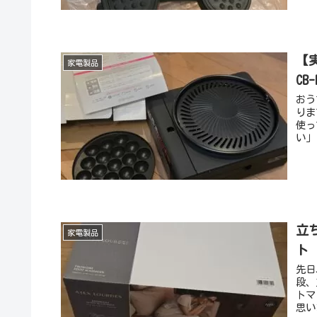
【
家電製品
CB
おう
りま
使っ
い」
立
家電製品
ト
先日
段、
トマ
思い