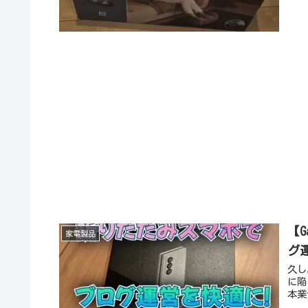
【G
家電製品
グ
久し
に陥
本業