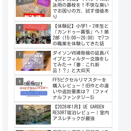
泳用の鼻栓を！不快な臭い
でお困りの方、試す価値あ
り
【体験記】小学1・2年生と
「カンドゥー幕張」へ！第
2部（15:00〜20:00）で7つ
の職業を体験してきた話
ダイソンV6掃除機の延長パ
イプとフィルター交換をし
てみた→「妻：これ新
品！？」と大仰天
FF5ピクセルリマスターを
購入レビュー！旧作との違
いや追加要素は？（ファイ
ナルファンタジー5）
【2026年1月】UE GARDEN
RESORT宿泊レビュー｜室内
アスレチックが最強