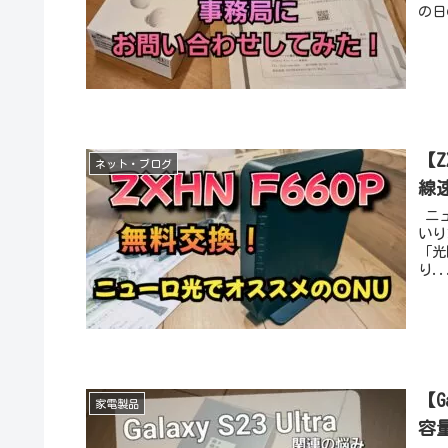
の日
【Z
ネット・ブログ
線
ニュ
いり
「光
り..
【G
家電製品
容