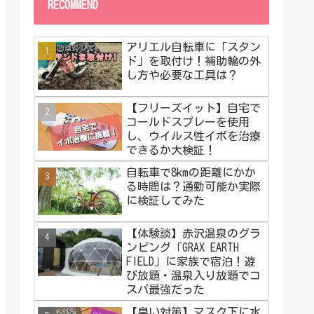
RECOMMEND
アリエル自転車に「スタン
ド」を取付け！補助輪の外
し方や必要な工具は？
【フリーズイット】自宅で
コールドスプレーを使用
し、ウイルス性イボを治療
できるか大検証！
自転車で8kmの距離にかか
る時間は？通勤可能か実際
に検証してみた
【体験談】赤沢温泉のグラ
ンピング「GRAX EARTH
FIELD」に家族で宿泊！遊
び放題・温泉入り放題でコ
スパ最強だった
【臭い対策】マスク下に水