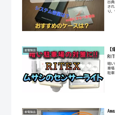
出典
され
り、
【
家電製品
R
暗い
車場
駐車
A
家電製品