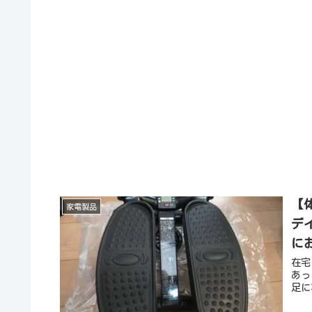
【
家電製品
デ
に
在宅
あっ
足に