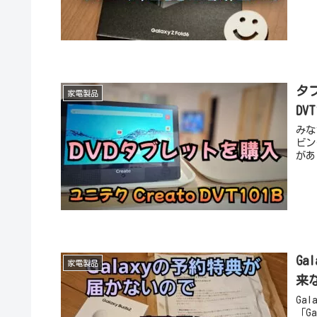
タブ
家電製品
D
みな
ビン
があ
G
家電製品
来
Ga
「G