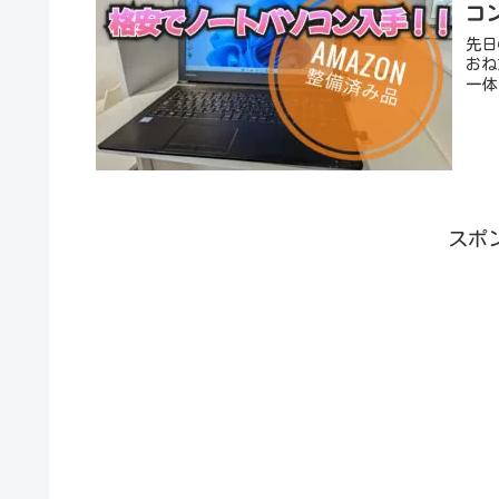
コ
先日
おね
一体
スポ