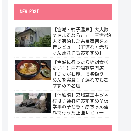
NEW POST
【宮城・鳴子温泉】大人数
で泊まるならここ！三世帯9
人で宿泊した古民家宿を本
音レビュー【子連れ・赤ち
ゃん連れにもおすすめ】
【宮城に行ったら絶対食べ
たい！】白石温麺専門店
「つりがね庵」で名物うー
めんを実食！子連れでもお
すすめの名店
【体験談】宮城蔵王キツネ
村は子連れにおすすめ？低
学年の子ども・赤ちゃん連
れで行った正直レビュー