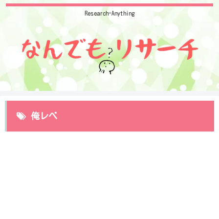
Research-Anything
俺レべ