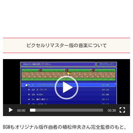
ピクセルリマスター版の音楽について
動
画
プ
レ
ー
ヤ
00:00
00:39
ー
BGMもオリジナル版作曲者の植松伸夫さん完全監修のもと、